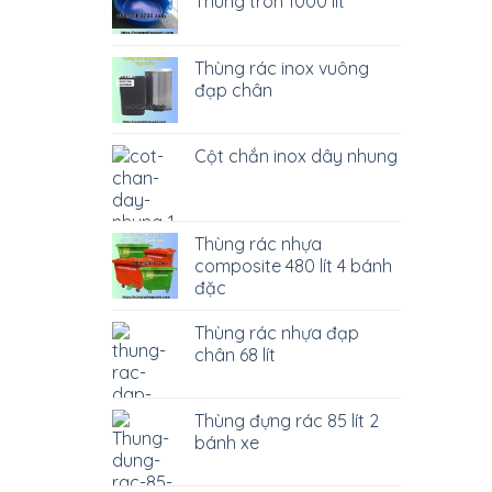
Thùng tròn 1000 lít
Thùng rác inox vuông
đạp chân
Cột chắn inox dây nhung
Thùng rác nhựa
composite 480 lít 4 bánh
đặc
Thùng rác nhựa đạp
chân 68 lít
Thùng đựng rác 85 lít 2
bánh xe