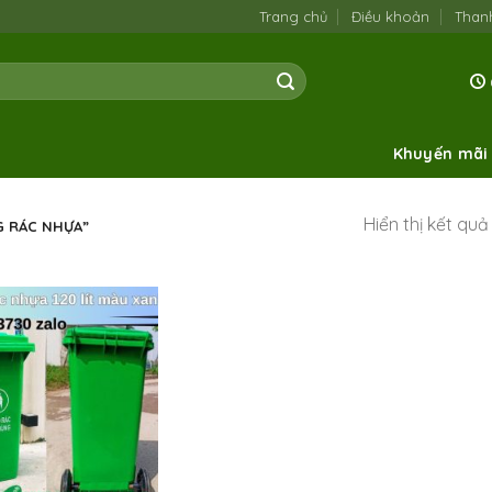
Trang chủ
Điều khoản
Than
Khuyến mãi
Hiển thị kết qu
G RÁC NHỰA”