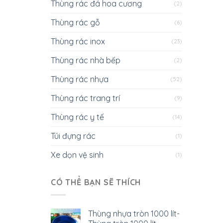
Thùng rác đá hoa cương
(2)
Thùng rác gỗ
(6)
Thùng rác inox
(23)
Thùng rác nhà bếp
(2)
Thùng rác nhựa
(52)
Thùng rác trang trí
(9)
Thùng rác y tế
(14)
Túi đựng rác
(1)
Xe dọn vệ sinh
(1)
CÓ THỂ BẠN SẼ THÍCH
Thùng nhựa tròn 1000 lít-