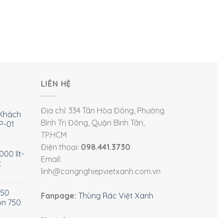
LIÊN HỆ
Địa chỉ: 334 Tân Hòa Đông, Phường
Khách
Bình Trị Đông, Quận Bình Tân,
P-01
TP.HCM
Điện thoại:
098.441.3730
00 lít-
Email:
t
linh@congnghiepvietxanh.com.vn
750
Fanpage:
Thùng Rác Việt Xanh
òn 750