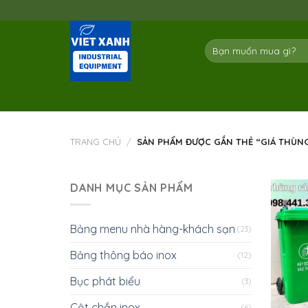
Skip
to
content
Tìm
kiếm:
TRANG CHỦ
/
SẢN PHẨM ĐƯỢC GẮN THẺ “GIÁ THÙN
DANH MỤC SẢN PHẨM
Bảng menu nhà hàng-khách sạn
(23)
Bảng thông báo inox
(12)
Bục phát biểu
(3)
Cột chắn inox
(6)