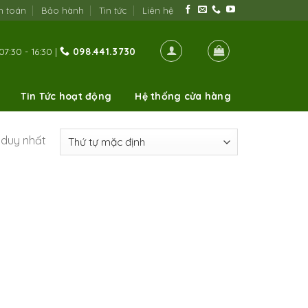
h toán
Bảo hành
Tin tức
Liên hệ
07:30 - 16:30 |
098.441.3730
Tin Tức hoạt động
Hệ thống cửa hàng
ả duy nhất