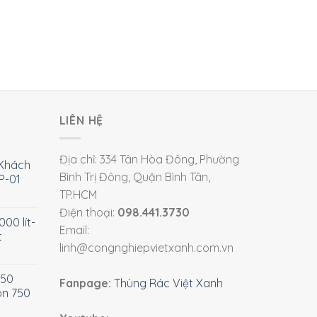
LIÊN HỆ
Địa chỉ: 334 Tân Hòa Đông, Phường
Khách
Bình Trị Đông, Quận Bình Tân,
P-01
TP.HCM
Điện thoại:
098.441.3730
00 lít-
Email:
t
linh@congnghiepvietxanh.com.vn
750
Fanpage:
Thùng Rác Việt Xanh
òn 750