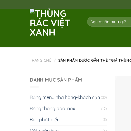
Skip
to
content
Tìm
kiếm:
TRANG CHỦ
/
SẢN PHẨM ĐƯỢC GẮN THẺ “GIÁ THÙNG
DANH MỤC SẢN PHẨM
Bảng menu nhà hàng-khách sạn
(23)
Bảng thông báo inox
(12)
Bục phát biểu
(3)
Cột chắn inox
(6)