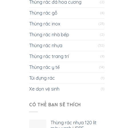
Thùng rác đá hoa cương
(2)
Thùng rác gỗ
(6)
Thùng rác inox
(23)
Thùng rác nhà bếp
(2)
Thùng rác nhựa
(52)
Thùng rác trang trí
(9)
Thùng rác y tế
(14)
Túi đựng rác
(1)
Xe dọn vệ sinh
(1)
CÓ THỂ BẠN SẼ THÍCH
Thùng rác nhựa 120 lít