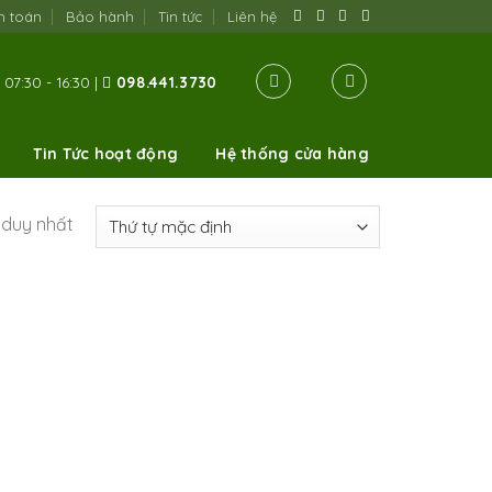
h toán
Bảo hành
Tin tức
Liên hệ
07:30 - 16:30 |
098.441.3730
Tin Tức hoạt động
Hệ thống cửa hàng
ả duy nhất