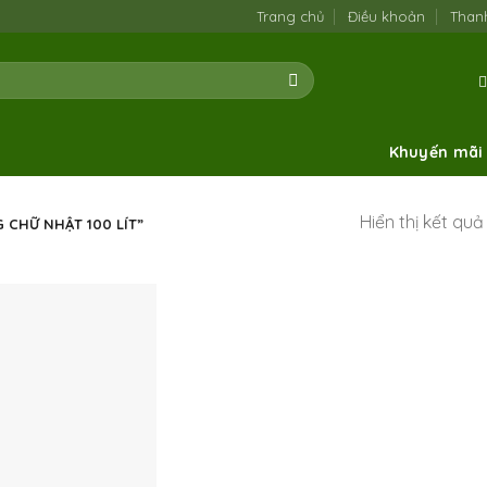
Trang chủ
Điều khoản
Than
Khuyến mãi
Hiển thị kết qu
 CHỮ NHẬT 100 LÍT”