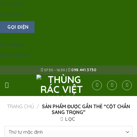
Tìm đường
Chat Zalo
GỌI ĐIỆN
Messenger
Nhắn tin SMS
Skip
07:30 - 16:30 |
098.441.3730
to
content
TRANG CHỦ
/
SẢN PHẨM ĐƯỢC GẮN THẺ “CỘT CHẮN
SANG TRỌNG”
LỌC