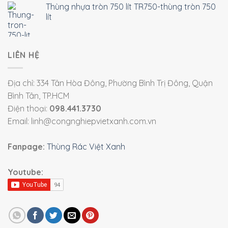
Thùng nhựa tròn 750 lít TR750-thùng tròn 750
lít
LIÊN HỆ
Địa chỉ: 334 Tân Hòa Đông, Phường Bình Trị Đông, Quận
Bình Tân, TP.HCM
Điện thoại:
098.441.3730
Email: linh@congnghiepvietxanh.com.vn
Fanpage:
Thùng Rác Việt Xanh
Youtube: