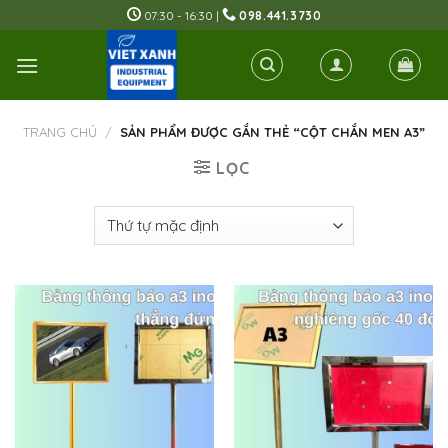
Skip
07:30 - 16:30 |
098.441.3730
to
content
TRANG CHỦ
/
SẢN PHẨM ĐƯỢC GẮN THẺ “CỘT CHẮN MEN A3”
LỌC