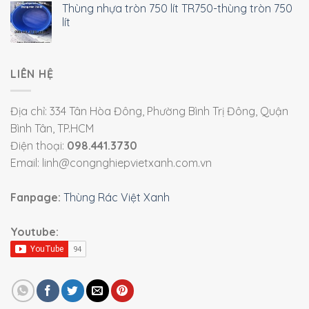
Thùng nhựa tròn 750 lít TR750-thùng tròn 750
lít
LIÊN HỆ
Địa chỉ: 334 Tân Hòa Đông, Phường Bình Trị Đông, Quận
Bình Tân, TP.HCM
Điện thoại:
098.441.3730
Email: linh@congnghiepvietxanh.com.vn
Fanpage:
Thùng Rác Việt Xanh
Youtube: