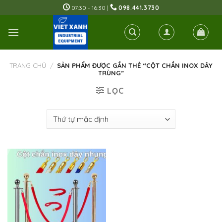
Skip
07:30 - 16:30 |
098.441.3730
to
content
TRANG CHỦ
/
SẢN PHẨM ĐƯỢC GẮN THẺ “CỘT CHẮN INOX DÂY
TRÙNG”
LỌC