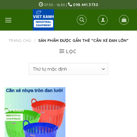
Skip
07:30 - 16:30 |
098.441.3730
to
content
TRANG CHỦ
/
SẢN PHẨM ĐƯỢC GẮN THẺ “CẦN XÉ ĐAN LỚN”
LỌC