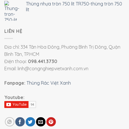
Thùng nhựa tròn 750 lít TR750-thùng tròn 750
lít
LIÊN HỆ
Địa chỉ: 334 Tân Hòa Đông, Phường Bình Trị Đông, Quận
Bình Tân, TP.HCM
Điện thoại:
098.441.3730
Email: linh@congnghiepvietxanh.com.vn
Fanpage:
Thùng Rác Việt Xanh
Youtube: