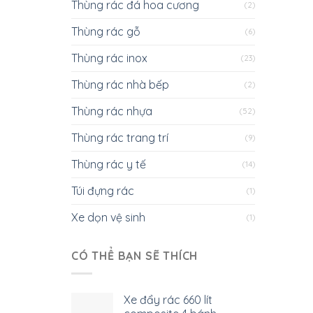
Thùng rác đá hoa cương
(2)
Thùng rác gỗ
(6)
Thùng rác inox
(23)
Thùng rác nhà bếp
(2)
Thùng rác nhựa
(52)
Thùng rác trang trí
(9)
Thùng rác y tế
(14)
Túi đựng rác
(1)
Xe dọn vệ sinh
(1)
CÓ THỂ BẠN SẼ THÍCH
Xe đẩy rác 660 lít