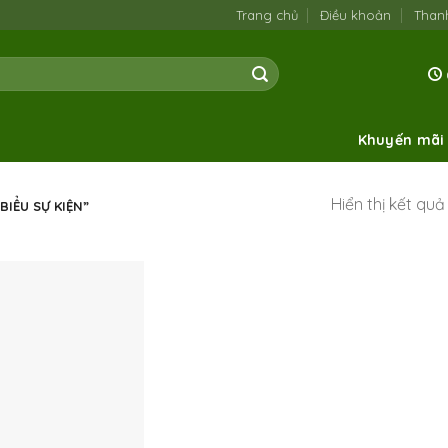
Trang chủ
Điều khoản
Than
Khuyến mãi
Hiển thị kết qu
IỂU SỰ KIỆN”