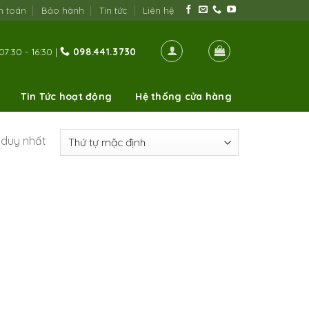
h toán
Bảo hành
Tin tức
Liên hệ
07:30 - 16:30 |
098.441.3730
Tin Tức hoạt động
Hệ thống cửa hàng
ả duy nhất