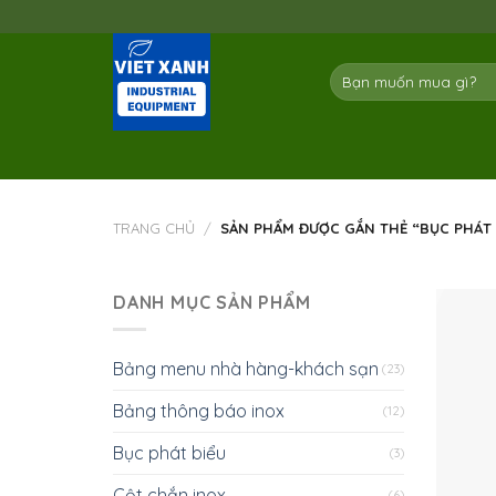
Skip
to
content
Tìm
kiếm:
TRANG CHỦ
/
SẢN PHẨM ĐƯỢC GẮN THẺ “BỤC PHÁT B
DANH MỤC SẢN PHẨM
Bảng menu nhà hàng-khách sạn
(23)
Bảng thông báo inox
(12)
Bục phát biểu
(3)
Cột chắn inox
(6)