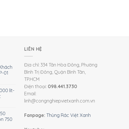
LIÊN HỆ
Địa chỉ: 334 Tân Hòa Đông, Phường
Khách
Bình Trị Đông, Quận Bình Tân,
P-01
TP.HCM
Điện thoại:
098.441.3730
00 lít-
Email:
t
linh@congnghiepvietxanh.com.vn
750
Fanpage:
Thùng Rác Việt Xanh
òn 750