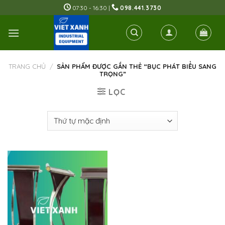
Skip
07:30 - 16:30 |
098.441.3730
to
content
TRANG CHỦ
/
SẢN PHẨM ĐƯỢC GẮN THẺ “BỤC PHÁT BIỂU SANG
TRỌNG”
LỌC