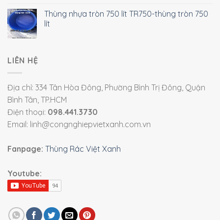
Thùng nhựa tròn 750 lít TR750-thùng tròn 750
lít
LIÊN HỆ
Địa chỉ: 334 Tân Hòa Đông, Phường Bình Trị Đông, Quận
Bình Tân, TP.HCM
Điện thoại:
098.441.3730
Email: linh@congnghiepvietxanh.com.vn
Fanpage:
Thùng Rác Việt Xanh
Youtube: