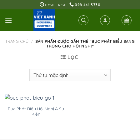
Skip
07:30 - 16:30 |
098.441.3730
to
content
TRANG CHỦ
/
SẢN PHẨM ĐƯỢC GẮN THẺ “BỤC PHÁT BIỂU SANG
TRỌNG CHO HỘI NGHỊ”
LỌC
Bục Phát Biểu Hội Nghị & Sự
Kiện