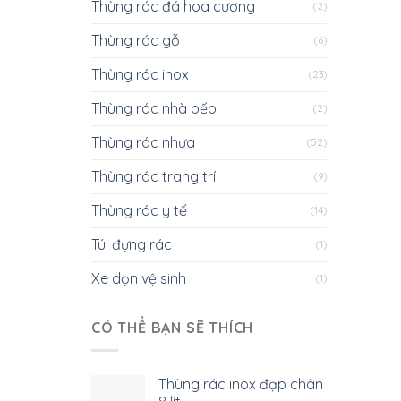
Thùng rác đá hoa cương
(2)
Thùng rác gỗ
(6)
Thùng rác inox
(23)
Thùng rác nhà bếp
(2)
Thùng rác nhựa
(52)
Thùng rác trang trí
(9)
Thùng rác y tế
(14)
Túi đựng rác
(1)
Xe dọn vệ sinh
(1)
CÓ THỂ BẠN SẼ THÍCH
Thùng rác inox đạp chân