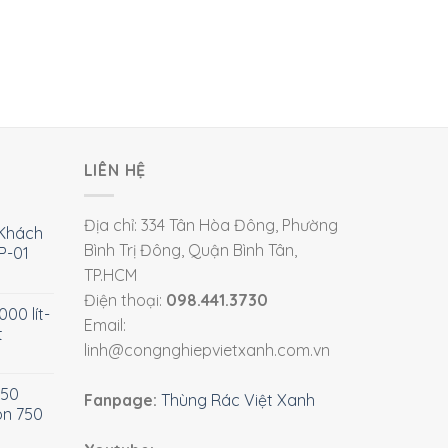
LIÊN HỆ
Địa chỉ: 334 Tân Hòa Đông, Phường
Khách
Bình Trị Đông, Quận Bình Tân,
P-01
TP.HCM
Điện thoại:
098.441.3730
00 lít-
Email:
t
linh@congnghiepvietxanh.com.vn
750
Fanpage:
Thùng Rác Việt Xanh
òn 750