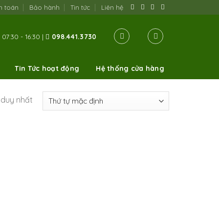
h toán
Bảo hành
Tin tức
Liên hệ
07:30 - 16:30 |
098.441.3730
Tin Tức hoạt động
Hệ thống cửa hàng
ả duy nhất