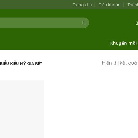
Trang chủ
Điều khoản
Than
Khuyến mãi
Hiển thị kết qu
U KIỂU MỸ GIÁ RẺ”