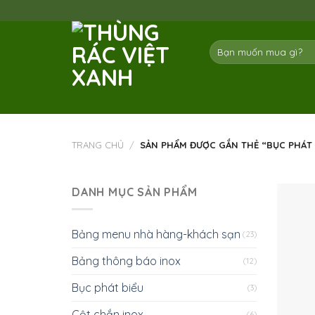
Skip
to
content
Tìm
kiếm:
TRANG CHỦ
/
SẢN PHẨM ĐƯỢC GẮN THẺ “BỤC PHÁT BIỂ
DANH MỤC SẢN PHẨM
Bảng menu nhà hàng-khách sạn
(23)
Bảng thông báo inox
(12)
Bục phát biểu
(3)
Cột chắn inox
(6)