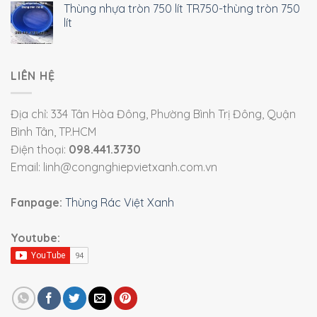
Thùng nhựa tròn 750 lít TR750-thùng tròn 750
lít
LIÊN HỆ
Địa chỉ: 334 Tân Hòa Đông, Phường Bình Trị Đông, Quận
Bình Tân, TP.HCM
Điện thoại:
098.441.3730
Email: linh@congnghiepvietxanh.com.vn
Fanpage:
Thùng Rác Việt Xanh
Youtube: