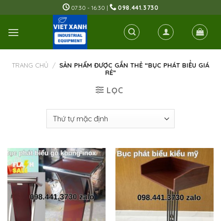
Skip
07:30 - 16:30 |
098.441.3730
to
content
TRANG CHỦ
/
SẢN PHẨM ĐƯỢC GẮN THẺ “BỤC PHÁT BIỂU GIÁ
RẺ”
LỌC