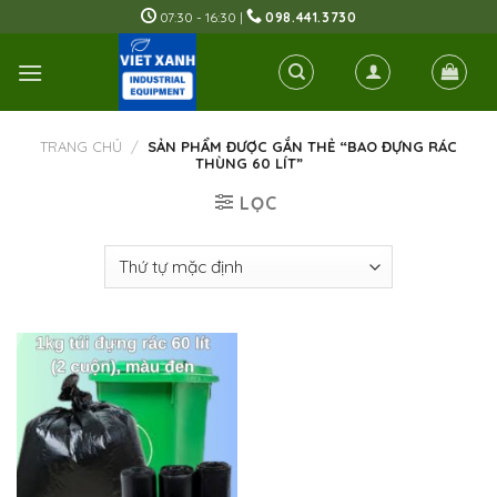
Skip
07:30 - 16:30 |
098.441.3730
to
content
TRANG CHỦ
/
SẢN PHẨM ĐƯỢC GẮN THẺ “BAO ĐỰNG RÁC
THÙNG 60 LÍT”
LỌC