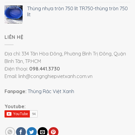
Thùng nhựa tròn 750 lít TR750-thùng tròn 750
lít
LIÊN HỆ
Địa chỉ: 334 Tân Hòa Đông, Phường Bình Trị Đông, Quận
Bình Tân, TP.HCM
Điện thoại:
098.441.3730
Email: linh@congnghiepvietxanh.com.vn
Fanpage:
Thùng Rác Việt Xanh
Youtube: